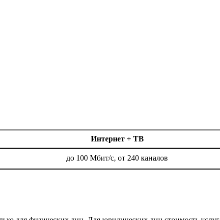
Интернет + ТВ
до 100 Мбит/с, от 240 каналов
ько для физических лиц. Для юридических лиц стоимость услу