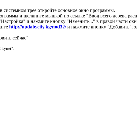
системном трее откройте основное окно программы.
программы и щелкните мышкой по ссылке "Ввод всего дерева рас
Настройка" и нажмите кнопку "Изменить..." в правой части ок
жите
http://update.city.kg/nod32/
и нажмите кнопку "Добавить", з
вить сейчас".
Citynet".