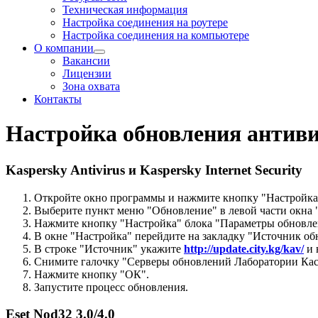
Техническая информация
Настройка соединения на роутере
Настройка соединения на компьютере
О компании
Вакансии
Лицензии
Зона охвата
Контакты
Настройка обновления антив
Kaspersky Antivirus и Kaspersky Internet Security
Откройте окно программы и нажмите кнопку "Настройка
Выберите пункт меню "Обновление" в левой части окна 
Нажмите кнопку "Настройка" блока "Параметры обновлен
В окне "Настройка" перейдите на закладку "Источник об
В строке "Источник" укажите
http://update.city.kg/kav/
и 
Снимите галочку "Серверы обновлений Лаборатории Касп
Нажмите кнопку "ОК".
Запустите процесс обновления.
Eset Nod32 3.0/4.0