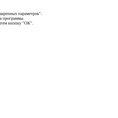
ширенных параметров".
на программы.
атем кнопку "ОК".